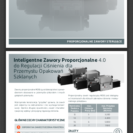
PROPORCJONALNE ZAWORY STERUJĄCE
Inteligentne Zawory Proporcjonalne
 4.0 
do Regulacji Ciśnienia dla 
Przemysłu Opakowań 
Szklanych
Zawory proporcjonalne ROSS są od dziesięcioleci z powo-
dzeniem  stosowane  w  przemyśle  szklarskim  i  innych  
gałęziach przemysłu.
Proporcjonalny  zawór  regulacyjny  ROSS  jest  dostępny  
w 3 rozmiarach dla różnych zakresów ciśnienia i maksy-
malnego przepływu.
Wytrzymała  konstrukcja  "grzybka"  sprawia,  że  zawór  
jest  odporny  na  zabrudzenia  i  nie  wymaga  konser
-
Nominalna
  max. 
   max. Przepływ 
wacji.  Oprócz  długiej  żywotności,  zawór  charakte
-
Ciśnienie  
Normalny 
Średnica 
     Pracy [bar]
[Nl/min]
ryzuje się szybką i precyzyjną regulacją ciśnienia. 
Przelotu
12
5
3.200
14
7
4.200
GŁÓWNE CECHY CHARAKTERYSTYCZNE
16
6
5.000
20
7
7.500
1
ODPORNY NA ZANIECZYSZCZENIA POWIETRZA
ZALETY
2
BARDZO  SZYBKA  REGULACJA