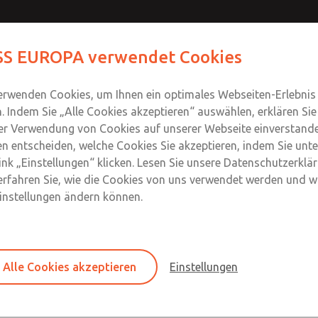
S EUROPA verwendet Cookies
Produkte
Industrien
Safety
Support
Um
Kontakt
erwenden Cookies, um Ihnen ein optimales Webseiten-Erlebnis
n. Indem Sie „Alle Cookies akzeptieren“ auswählen, erklären Sie
er Verwendung von Cookies auf unserer Webseite einverstande
n entscheiden, welche Cookies Sie akzeptieren, indem Sie unte
ions-Druckregler
ink „Einstellungen“ klicken. Lesen Sie unsere Datenschutzerklä
erfahren Sie, wie die Cookies von uns verwendet werden und wi
1-1/2; Durchfluss bis 22.600 l/min
Einstellungen ändern können.
Große Präzisions-Baureihe
Alle Cookies akzeptieren
Einstellungen
G1/4 bis G3/4; Durchfluss bis 4.490 l/min