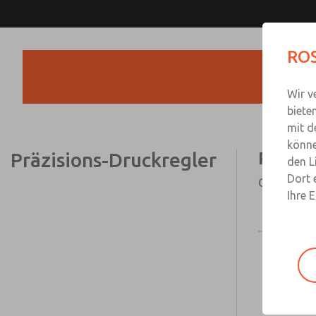
ROS
Wir v
biete
mit d
könne
Präzisions-Druckregler
Präzis
den L
Dort 
G1/8 bis G 
Ihre 