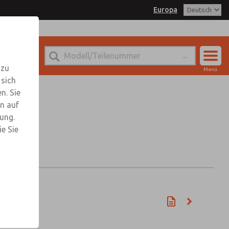
Europa
 zu
Menü
 sich
Konto
n. Sie
Einloggen
n auf
rung.
Anmeldung
e Sie