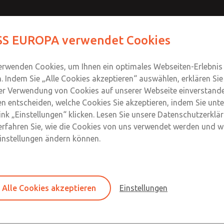
S EUROPA verwendet Cookies
Produkte
Industrien
Safety
Support
Um
Kontakt
erwenden Cookies, um Ihnen ein optimales Webseiten-Erlebnis
n. Indem Sie „Alle Cookies akzeptieren“ auswählen, erklären Sie
er Verwendung von Cookies auf unserer Webseite einverstande
n entscheiden, welche Cookies Sie akzeptieren, indem Sie unte
ink „Einstellungen“ klicken. Lesen Sie unsere Datenschutzerklä
erfahren Sie, wie die Cookies von uns verwendet werden und wi
er Leitungseinbau
Einstellungen ändern können.
MD4-Baureihe
Alle Cookies akzeptieren
Einstellungen
G3/8 bis G3/4; Durchfluss bis 5.806 l/min