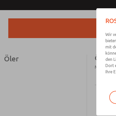
ROS
Wir v
biete
mit d
könne
Öler
Öler
den L
Dort 
Modular od
Ihre 