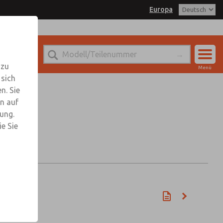
Europa
 zu
Menü
 sich
Konto
n. Sie
Einloggen
n auf
rung.
Anmeldung
e Sie