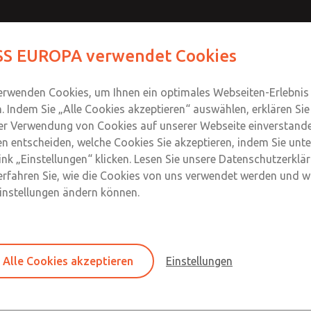
S EUROPA verwendet Cookies
Produkte
Industrien
Safety
Support
Um
Kontakt
erwenden Cookies, um Ihnen ein optimales Webseiten-Erlebnis
n. Indem Sie „Alle Cookies akzeptieren“ auswählen, erklären Sie
er Verwendung von Cookies auf unserer Webseite einverstande
n entscheiden, welche Cookies Sie akzeptieren, indem Sie unte
ur-Baureihe [M10-, M72- und W14-Baur
ink „Einstellungen“ klicken. Lesen Sie unsere Datenschutzerklä
erfahren Sie, wie die Cookies von uns verwendet werden und wi
ege-Leitungseinbau- und Grundplatten-Magnetventile
Einstellungen ändern können.
Inline-10-mm-Schieberventile [M10
Alle Cookies akzeptieren
Einstellungen
Vorverdrahtete 3-Wege-Ventile, normal geschl