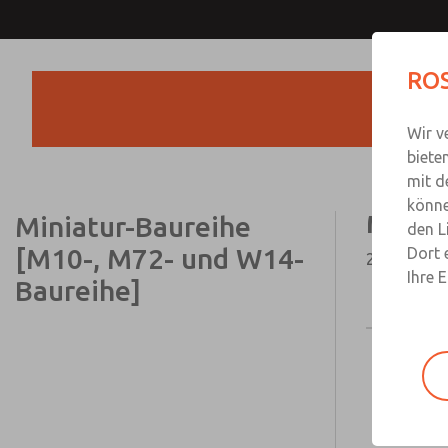
ROS
Wir v
biete
mit d
könne
Miniatur-Baureihe
Miniat
den L
[M10-, M72- und W14-
Dort 
2- und 3-W
Ihre 
Baureihe]