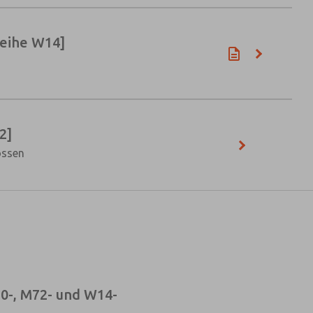
reihe W14]
2]
ossen
0-, M72- und W14-