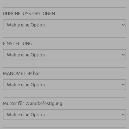
Email
Telefon
DURCHFLUSS OPTIONEN
Bitte senden Sie mir entsprechend Ihrer Datenschutzerk
jederzeit widerruflich Informationen zu Ihrem Produktso
*Ja, ich habe die Datenschutzerklärung gelesen und bin 
dass die von mir angegebenen Daten elektronisch erhob
werden. Meine Daten werden dabei nur streng zweckgeb
EINSTELLUNG
und Beantwortung meiner Anfrage benutzt. Mit dem Ab
Kontaktformulars stimme ich der Verarbeitung zu.
MANOMETER bar
Mutter für Wandbefestigung