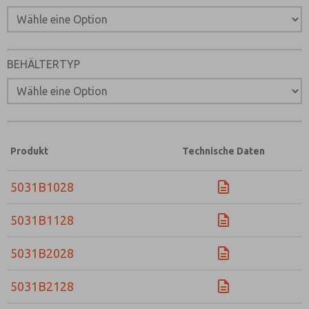
Email
Telefon
Bitte senden Sie mir entsprechend Ihrer Datenschutzerk
jederzeit widerruflich Informationen zu Ihrem Produktso
BEHÄLTERTYP
*Ja, ich habe die Datenschutzerklärung gelesen und bin 
dass die von mir angegebenen Daten elektronisch erhob
werden. Meine Daten werden dabei nur streng zweckgeb
und Beantwortung meiner Anfrage benutzt. Mit dem Ab
Kontaktformulars stimme ich der Verarbeitung zu.
Produkt
Technische Daten
5031B1028
5031B1128
5031B2028
5031B2128