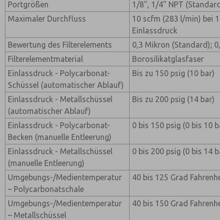
Portgrößen
1/8", 1/4" NPT (Standar
Maximaler Durchfluss
10 scfm (283 l/min) bei 1
Einlassdruck
Bewertung des Filterelements
0,3 Mikron (Standard); 0
Filterelementmaterial
Borosilikatglasfaser
Einlassdruck - Polycarbonat-
Bis zu 150 psig (10 bar)
Schüssel (automatischer Ablauf)
Einlassdruck - Metallschüssel
Bis zu 200 psig (14 bar)
(automatischer Ablauf)
Einlassdruck - Polycarbonat-
0 bis 150 psig (0 bis 10 b
Becken (manuelle Entleerung)
Einlassdruck - Metallschüssel
0 bis 200 psig (0 bis 14 b
(manuelle Entleerung)
Umgebungs-/Medientemperatur
40 bis 125 Grad Fahrenhe
– Polycarbonatschale
Umgebungs-/Medientemperatur
40 bis 150 Grad Fahrenhe
– Metallschüssel