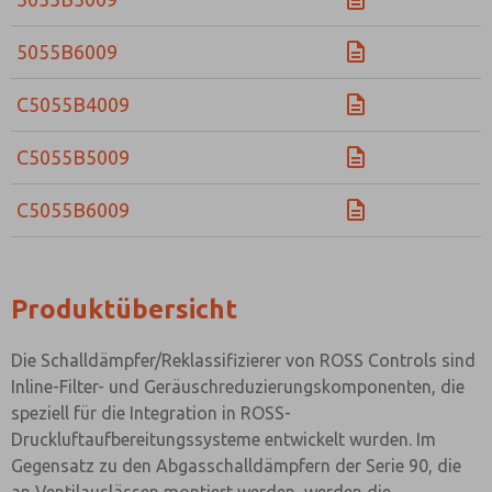
Email
Telefon
5055B6009
Bitte senden Sie mir entsprechend Ihrer Datenschutzerk
jederzeit widerruflich Informationen zu Ihrem Produktso
C5055B4009
*Ja, ich habe die Datenschutzerklärung gelesen und bin 
dass die von mir angegebenen Daten elektronisch erhob
werden. Meine Daten werden dabei nur streng zweckgeb
C5055B5009
und Beantwortung meiner Anfrage benutzt. Mit dem Ab
Kontaktformulars stimme ich der Verarbeitung zu.
C5055B6009
Produktübersicht
Die Schalldämpfer/Reklassifizierer von ROSS Controls sind
Inline-Filter- und Geräuschreduzierungskomponenten, die
speziell für die Integration in ROSS-
Druckluftaufbereitungssysteme entwickelt wurden. Im
Gegensatz zu den Abgasschalldämpfern der Serie 90, die