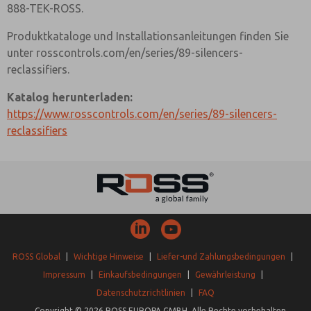
888-TEK-ROSS.
Produktkataloge und Installationsanleitungen finden Sie
unter rosscontrols.com/en/series/89-silencers-
reclassifiers.
Katalog herunterladen:
https://www.rosscontrols.com/en/series/89-silencers-
reclassifiers
ROSS Global
|
Wichtige Hinweise
|
Liefer-und Zahlungsbedingungen
|
Impressum
|
Einkaufsbedingungen
|
Gewährleistung
|
Datenschutzrichtlinien
|
FAQ
Copyright © 2026 ROSS EUROPA GMBH. Alle Rechte vorbehalten.