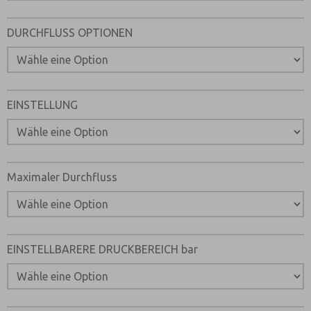
Email
Telefon
DURCHFLUSS OPTIONEN
Bitte senden Sie mir entsprechend Ihrer Datenschutzerk
jederzeit widerruflich Informationen zu Ihrem Produktso
*Ja, ich habe die Datenschutzerklärung gelesen und bin 
dass die von mir angegebenen Daten elektronisch erhob
werden. Meine Daten werden dabei nur streng zweckgeb
EINSTELLUNG
und Beantwortung meiner Anfrage benutzt. Mit dem Ab
Kontaktformulars stimme ich der Verarbeitung zu.
Maximaler Durchfluss
EINSTELLBARERE DRUCKBEREICH bar