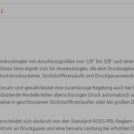
52
endruckregler mit Anschlussgrößen von 1/8" bis 3/8" und ein
. Diese Serie eignet sich für Anwendungen, die eine Druckrege
 Hochdrucksysteme, Stickstoffkreisläufe und Druckgasanwend
satz und gewährleistet eine zuverlässige Regelung auch bei 
ntlastende Modelle leiten überschüssigen Druck automatisch ab
sweise in geschlossenen Stickstoffkreisläufen oder bei großen
rscheidet sich dadurch von den Standard-ROSS-FRL-Reglern mit
Spektrum an Druckgasen und eine bessere Leistung bei erhöhten