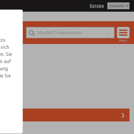
Europa
ROSS EUROPA für weitere
rmationen
 zu
Menü
 sich
Konto
n. Sie
Einloggen
n auf
rung.
Anmeldung
e Sie
Optionen
❯