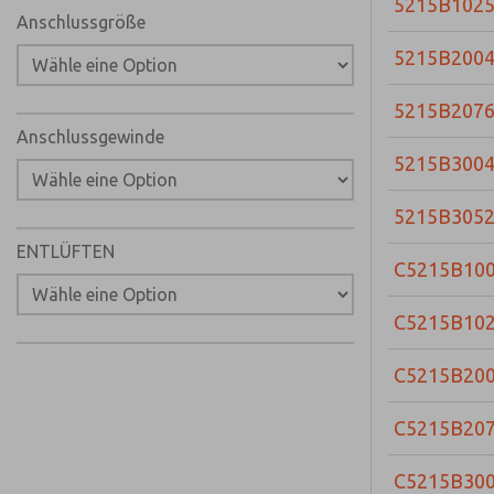
5215B102
Anschlussgröße
5215B200
5215B207
Anschlussgewinde
5215B300
5215B305
ENTLÜFTEN
C5215B10
C5215B10
C5215B20
C5215B20
C5215B30