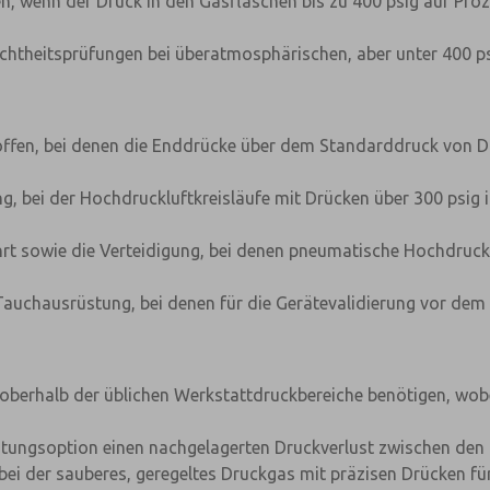
, wenn der Druck in den Gasflaschen bis zu 400 psig auf Pro
chtheitsprüfungen bei überatmosphärischen, aber unter 400 ps
fen, bei denen die Enddrücke über dem Standarddruck von Dru
g, bei der Hochdruckluftkreisläufe mit Drücken über 300 psig
rt sowie die Verteidigung, bei denen pneumatische Hochdruck
Tauchausrüstung, bei denen für die Gerätevalidierung vor dem 
 oberhalb der üblichen Werkstattdruckbereiche benötigen, wob
astungsoption einen nachgelagerten Druckverlust zwischen den 
i der sauberes, geregeltes Druckgas mit präzisen Drücken für