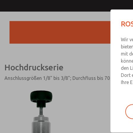
Hochdruckserie
ROS
Wir v
biete
mit d
könne
Hochdruckserie
den L
Dort 
Anschlussgrößen 1/8" bis 3/8"; Durchfluss bis 70 scfm (198
Ihre 