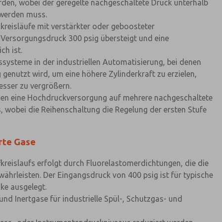
den, wobei der geregelte nachgeschaltete Druck unterhalb
 werden muss.
reisläufe mit verstärkter oder geboosteter
 Versorgungsdruck 300 psig übersteigt und eine
ch ist.
ysteme in der industriellen Automatisierung, bei denen
genutzt wird, um eine höhere Zylinderkraft zu erzielen,
sser zu vergrößern.
nen eine Hochdruckversorgung auf mehrere nachgeschaltete
 wobei die Reihenschaltung die Regelung der ersten Stufe
rte Gase
kreislaufs erfolgt durch Fluorelastomerdichtungen, die die
währleisten. Der Eingangsdruck von 400 psig ist für typische
ke ausgelegt.
nd Inertgase für industrielle Spül-, Schutzgas- und