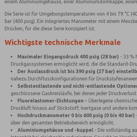
einem Aluminiumgehäuse, einer Aluminiumdomkappe, einem N
Die Serie ist für Umgebungstemperaturen von 4 bis 79 °C (4
bar (400 psig). Ein integriertes Manometer mit einem Messb
Drücken, für die diese Serie konzipiert ist.
Wichtigste technische Merkmale
Maximaler Eingangsdruck 400 psig (28 bar)
- 33 % 
Druckgassystemen ermöglicht wird, die die Standard-Druc
Der Auslassdruck ist bis 390 psig (27 bar) einstell
nahezu Durchflusskonfigurationen für Druckstufenanwe
Selbstentlastende und nicht-entlastende Optione
geschlossene Gaskreisläufe, bei denen jeder Druckverlust 
Fluorelastomer-Dichtungen
– Überlegene chemische 
Druckluft hinaus auf Stickstoff, Inertgase und andere kom
Hochdruckmanometer 0 bis 600 psig (0 bis 40 bar)
über den gesamten Betriebsbereich ermöglicht.
Aluminiumgehäuse und -kuppel
- Die vollständig a