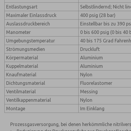
Entlastungsart
Selbstlindernd; Nicht li
Maximaler Einlassdruck
400 psig (28 bar)
Auslassdruckbereich
Einstellbar bis zu 390 ps
Manometer
0 bis 600 psig (0 bis 40 
Umgebungstemperatur
40 bis 175 Grad Fahrenhe
Strömungsmedien
Druckluft
Körpermaterial
Aluminium
Kuppelmaterial
Aluminium
Knaufmaterial
Nylon
Dichtungsmaterial
Fluorelastomer
Ventilmaterial
Messing
Ventilkappenmaterial
Nylon
Montage
Im Einklang
Prozessgasversorgung, bei denen herkömmliche nitrilvers