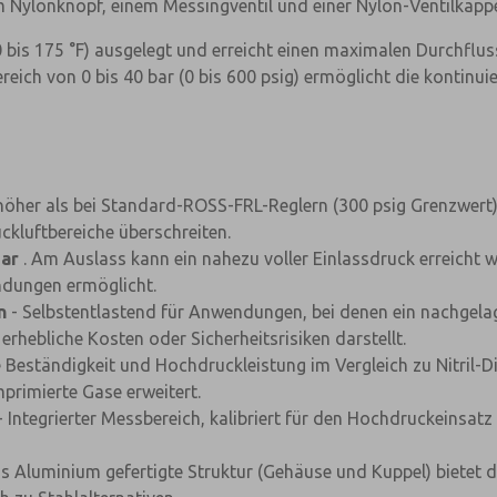
ylonknopf, einem Messingventil und einer Nylon-Ventilkapp
0 bis 175 °F) ausgelegt und erreicht einen maximalen Durchflu
ereich von 0 bis 40 bar (0 bis 600 psig) ermöglicht die konti
höher als bei Standard-ROSS-FRL-Reglern (300 psig Grenzwert
kluftbereiche überschreiten.
bar
. Am Auslass kann ein nahezu voller Einlassdruck erreicht
ndungen ermöglicht.
n
- Selbstentlastend für Anwendungen, bei denen ein nachgelage
erhebliche Kosten oder Sicherheitsrisiken darstellt.
Beständigkeit und Hochdruckleistung im Vergleich zu Nitril-
primierte Gase erweitert.
×
- Integrierter Messbereich, kalibriert für den Hochdruckeinsat
us Aluminium gefertigte Struktur (Gehäuse und Kuppel) bietet d