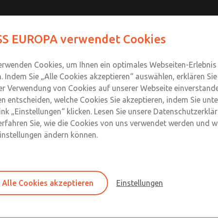
Kontaktieren Sie 
S EUROPA verwendet Cookies
Info
Produkte
Industrien
Safety
Support
Um
Kontakt
erwenden Cookies, um Ihnen ein optimales Webseiten-Erlebnis
n. Indem Sie „Alle Cookies akzeptieren“ auswählen, erklären Sie
er Verwendung von Cookies auf unserer Webseite einverstande
n entscheiden, welche Cookies Sie akzeptieren, indem Sie unte
ink „Einstellungen“ klicken. Lesen Sie unsere Datenschutzerklä
erfahren Sie, wie die Cookies von uns verwendet werden und wi
2 l/min)
Einstellungen ändern können.
Kolbenkonstruktion
Selbstentlastende und nicht entlüftende 
Alle Cookies akzeptieren
Einstellungen
Series Overview