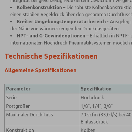
Integrität bei gleichzeitig reduziertem Gewicht im Vergleic
Kolbenkonstruktion
– Die robuste Kolbenkonstruktio
einen stabilen Regeldruck über den gesamten Durchflussb
Breiter Umgebungstemperaturbereich
- Ausgelegt 
der Nähe von wärmeerzeugenden Druckgasgeräten.
NPT- und G-Gewindeoptionen
– Erhältlich in NPTF-
internationalen Hochdruck-Pneumatiksystemen möglich i
Technische Spezifikationen
Allgemeine Spezifikationen
Parameter
Spezifikation
Serie
Hochdruck
Portgrößen
1/8", 1/4", 3/8"
Maximaler Durchfluss
70 scfm (33,0 l/s) bei 40
Einlassdruck
Konstruktion
Kolben