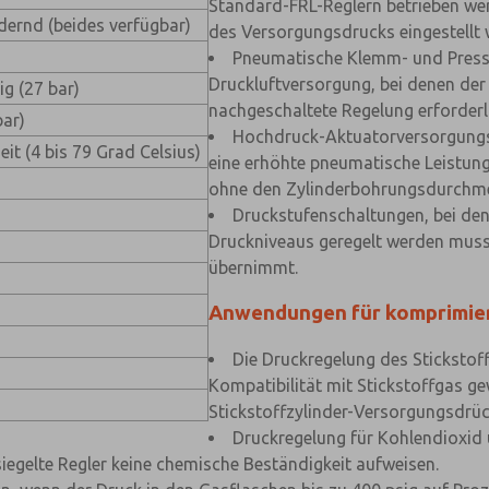
Standard-FRL-Reglern betrieben wer
ndernd (beides verfügbar)
des Versorgungsdrucks eingestellt
Pneumatische Klemm- und Pressk
Druckluftversorgung, bei denen der
ig (27 bar)
nachgeschaltete Regelung erforderli
bar)
Hochdruck-Aktuatorversorgungss
it (4 bis 79 Grad Celsius)
eine erhöhte pneumatische Leistung 
ohne den Zylinderbohrungsdurchme
Druckstufenschaltungen, bei de
Druckniveaus geregelt werden muss,
übernimmt.
Anwendungen für komprimie
Die Druckregelung des Stickstoff
Kompatibilität mit Stickstoffgas ge
Stickstoffzylinder-Versorgungsdrüc
Druckregelung für Kohlendioxid u
iegelte Regler keine chemische Beständigkeit aufweisen.