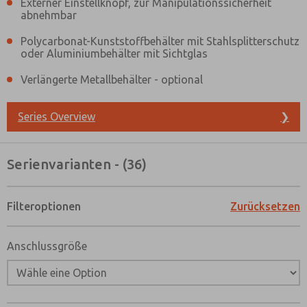
Externer Einstellknopf, zur Manipulationssicherheit
abnehmbar
Polycarbonat-Kunststoffbehälter mit Stahlsplitterschutz
oder Aluminiumbehälter mit Sichtglas
Verlängerte Metallbehälter - optional
Series Overview
❯
Serienvarianten - (36)
Filteroptionen
Zurücksetzen
Anschlussgröße
Bevorzugte Kontaktmethode?
Email
Telefon