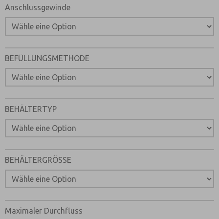
Anschlussgewinde
Bitte senden Sie mir entsprechend Ihrer Datenschutzerkl
Informationen zu Ihrem Produktsortiment per E-Mail zu.
*Ja, ich habe die Datenschutzerklärung gelesen und bin 
angegebenen Daten elektronisch erhoben und gespeicher
zweckgebunden zur Bearbeitung und Beantwortung mein
BEFÜLLUNGSMETHODE
Kontaktformulars stimme ich der Verarbeitung zu.
BEHÄLTERTYP
BEHÄLTERGRÖSSE
Maximaler Durchfluss