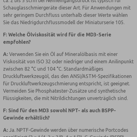
ca. 2 bis 5 scfm bei Nenneingangsdruck ist typisch für
Schauglasschmiergeräte dieser Art. Für Anwendungen mit
sehr geringem Durchfluss unterhalb dieser Werte wählen
Sie das Niedrigdurchflussmodell der Miniaturserie 105.
F: Welche Ölviskosität wird für die MD3-Serie
empfohlen?
A:
Verwenden Sie ein Öl auf Mineralölbasis mit einer
Viskosität von ISO 32 oder niedriger und einem Anilinpunkt
zwischen 82 °C und 104 °C. Standardmäßiges
Druckluftwerkzeugöl, das den ANSI/ASTM-Spezifikationen
für Druckluftwerkzeugschmierung entspricht, ist geeignet.
Vermeiden Sie Phosphatester-Zusätze und synthetische
Flüssigkeiten, die mit Nitrildichtungen unverträglich sind.
F: Sind für den MD3 sowohl NPT- als auch BSPP-
Gewinde erhältlich?
A:
Ja. NPTF-Gewinde werden über numerische Portcodes