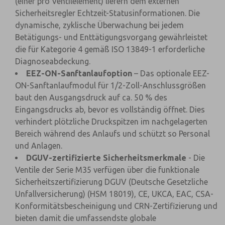
(einer pro Ventilelement) liefern dem externen
Sicherheitsregler Echtzeit-Statusinformationen. Die
dynamische, zyklische Überwachung bei jedem
Betätigungs- und Enttätigungsvorgang gewährleistet
die für Kategorie 4 gemäß ISO 13849-1 erforderliche
Diagnoseabdeckung.
EEZ-ON-Sanftanlaufoption
– Das optionale EEZ-
ON-Sanftanlaufmodul für 1/2-Zoll-Anschlussgrößen
baut den Ausgangsdruck auf ca. 50 % des
Eingangsdrucks ab, bevor es vollständig öffnet. Dies
verhindert plötzliche Druckspitzen im nachgelagerten
Bereich während des Anlaufs und schützt so Personal
und Anlagen.
DGUV-zertifizierte Sicherheitsmerkmale
- Die
Ventile der Serie M35 verfügen über die funktionale
Sicherheitszertifizierung DGUV (Deutsche Gesetzliche
Unfallversicherung) (HSM 18019), CE, UKCA, EAC, CSA-
Konformitätsbescheinigung und CRN-Zertifizierung und
bieten damit die umfassendste globale