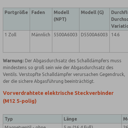
Portgröße
Faden
Modell
Modell (G)
Durchfl
(NPT)
Durchsc
Variati
1 Zoll
Männlich
5500A6003
D5500A6003
14.6
Warnung:
Der Abgasdurchsatz des Schalldämpfers muss
mindestens so groß sein wie der Abgasdurchsatz des
Ventils. Verstopfte Schalldämpfer verursachen Gegendruck,
der die sichere Abgasführung beeinträchtigt.
Vorverdrahtete elektrische Steckverbinder
(M12 5-polig)
Typ
Länge
M
Magnetventil - ohne
5 m (16,4 Fuß)
2