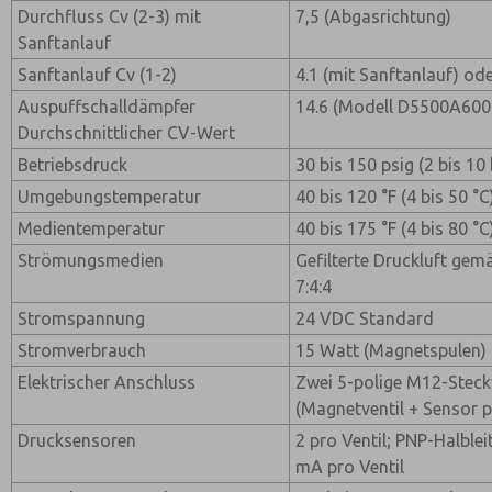
Durchfluss Cv (2-3) mit
7,5 (Abgasrichtung)
Sanftanlauf
Sanftanlauf Cv (1-2)
4.1 (mit Sanftanlauf) od
Auspuffschalldämpfer
14.6 (Modell D5500A60
Durchschnittlicher CV-Wert
Betriebsdruck
30 bis 150 psig (2 bis 10 
Umgebungstemperatur
40 bis 120 °F (4 bis 50 °C
Medientemperatur
40 bis 175 °F (4 bis 80 °C
Strömungsmedien
Gefilterte Druckluft gem
7:4:4
Stromspannung
24 VDC Standard
Stromverbrauch
15 Watt (Magnetspulen)
Elektrischer Anschluss
Zwei 5-polige M12-Steckv
(Magnetventil + Sensor 
Drucksensoren
2 pro Ventil; PNP-Halble
mA pro Ventil