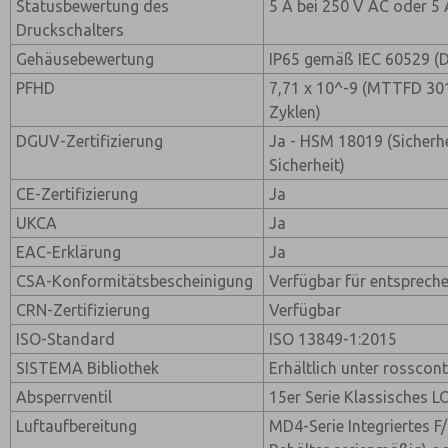
Statusbewertung des
5 A bei 250 V AC oder 5 
Druckschalters
Gehäusebewertung
IP65 gemäß IEC 60529 (D
PFHD
7,71 x 10^-9 (MTTFD 301
Zyklen)
DGUV-Zertifizierung
Ja - HSM 18019 (Sicherhe
Sicherheit)
CE-Zertifizierung
Ja
UKCA
Ja
EAC-Erklärung
Ja
CSA-Konformitätsbescheinigung
Verfügbar für entspreche
CRN-Zertifizierung
Verfügbar
ISO-Standard
ISO 13849-1:2015
SISTEMA Bibliothek
Erhältlich unter rosscon
Absperrventil
15er Serie Klassisches 
Luftaufbereitung
MD4-Serie Integriertes F