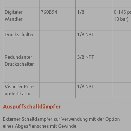
Digitaler
760B94
1/8
0-145 ps
Wandler
10 bar)
Druckschalter
1/8 NPT
Redundanter
3/8 NPT
Druckschalter
Visueller Pop-
1/8 NPT
up-Indikator
Auspuffschalldämpfer
Externer Schalldämpfer zur Verwendung mit der Option
eines Abgasflansches mit Gewinde.