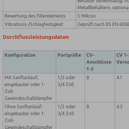
Behälter serienmäßig) od
Metallbehältern, optiona
Bewertung des Filterelements
5 Mikron
Vibrations-/Schlagfestigkeit
Geprüft nach BS EN 600
Durchflussleistungsdaten
Konfiguration
Portgröße
CV-
CV 1-
Anschlüsse
Vers
1-2
Mit Sanftanlauf;
1/2 oder
8
4.1
eingebauter oder 1-
3/4 Zoll
Zoll-
Gewindeschalldämpfer
Ohne Sanftanlauf;
1/2 oder
8
4.3
eingebauter oder 1-
3/4 Zoll
Zoll-
Gewindeschalldämpfer