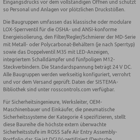
Eingangsdrucks vor dem vollständigen Öffnen und schützt
so Personal und Anlagen vor plötzlichen Druckstößen.
Die Baugruppen umfassen das klassische oder modulare
LOX-Sperrventil für die OSHA- und ANSI-konforme
Energieisolierung, den Filter/Regler/Schmierer der MD-Serie
mit Metall- oder Polycarbonat-Behältern (je nach Sperrtyp)
sowie das Doppelventil M35 mit LED-Anzeigen,
integriertem Schalldämpfer und fünfpoligen M12-
Steckverbindern. Die Standardspannung beträgt 24 V DC.
Alle Baugruppen werden werkseitig konfiguriert, verrohrt
und vor dem Versand geprüft. Daten der SISTEMA-
Bibliothek sind unter rosscontrols.com verfügbar.
Für Sicherheitsingenieure, Werksleiter, OEM-
Maschinenbauer und Einkäufer, die pneumatische
Sicherheitssysteme der Kategorie 4 spezifizieren, stellt
diese Baureihe die höchste extern überwachte
Sicherheitsstufe im ROSS Safe Air Entry Assembly-
Portfolio dar. Sie ist DGUV-zertifiziert (Deutsche