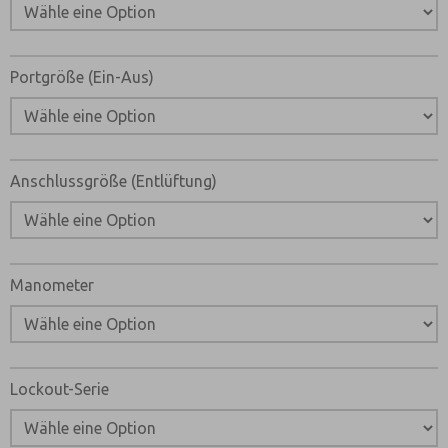
Email
Telefon
Bitte senden Sie mir entsprechend Ihrer Datenschutzerk
jederzeit widerruflich Informationen zu Ihrem Produktso
Portgröße (Ein-Aus)
*Ja, ich habe die Datenschutzerklärung gelesen und bin 
dass die von mir angegebenen Daten elektronisch erhob
werden. Meine Daten werden dabei nur streng zweckgeb
und Beantwortung meiner Anfrage benutzt. Mit dem Ab
Kontaktformulars stimme ich der Verarbeitung zu.
Anschlussgröße (Entlüftung)
Manometer
Lockout-Serie