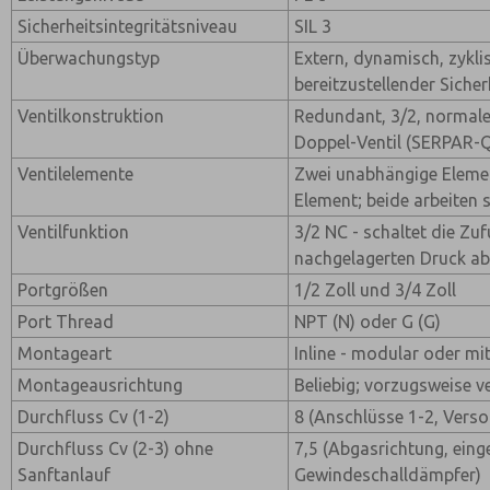
Sicherheitsintegritätsniveau
SIL 3
Überwachungstyp
Extern, dynamisch, zykl
bereitzustellender Sicher
Ventilkonstruktion
Redundant, 3/2, normale
Doppel-Ventil (SERPAR-
Ventilelemente
Zwei unabhängige Elemen
Element; beide arbeiten
Ventilfunktion
3/2 NC - schaltet die Zuf
nachgelagerten Druck a
Portgrößen
1/2 Zoll und 3/4 Zoll
Port Thread
NPT (N) oder G (G)
Montageart
Inline - modular oder m
Montageausrichtung
Beliebig; vorzugsweise ve
Durchfluss Cv (1-2)
8 (Anschlüsse 1-2, Vers
Durchfluss Cv (2-3) ohne
7,5 (Abgasrichtung, eing
Sanftanlauf
Gewindeschalldämpfer)