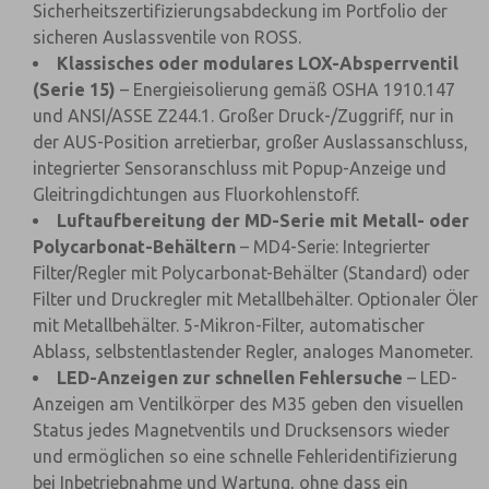
Sicherheitszertifizierungsabdeckung im Portfolio der
sicheren Auslassventile von ROSS.
Klassisches oder modulares LOX-Absperrventil
(Serie 15)
– Energieisolierung gemäß OSHA 1910.147
und ANSI/ASSE Z244.1. Großer Druck-/Zuggriff, nur in
der AUS-Position arretierbar, großer Auslassanschluss,
integrierter Sensoranschluss mit Popup-Anzeige und
Gleitringdichtungen aus Fluorkohlenstoff.
Luftaufbereitung der MD-Serie mit Metall- oder
Polycarbonat-Behältern
– MD4-Serie: Integrierter
Filter/Regler mit Polycarbonat-Behälter (Standard) oder
Filter und Druckregler mit Metallbehälter. Optionaler Öler
mit Metallbehälter. 5-Mikron-Filter, automatischer
Ablass, selbstentlastender Regler, analoges Manometer.
LED-Anzeigen zur schnellen Fehlersuche
– LED-
Anzeigen am Ventilkörper des M35 geben den visuellen
Status jedes Magnetventils und Drucksensors wieder
und ermöglichen so eine schnelle Fehleridentifizierung
bei Inbetriebnahme und Wartung, ohne dass ein