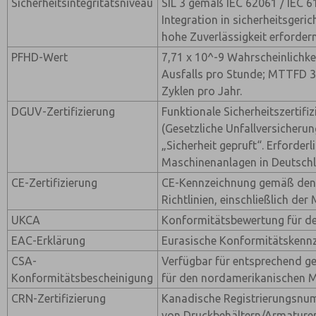
Sicherheitsintegritätsniveau
SIL 3 gemäß IEC 62061 / IEC 6
Integration in sicherheitsgeric
hohe Zuverlässigkeit erfordern
PFHD-Wert
7,71 x 10^-9 Wahrscheinlichkei
Ausfalls pro Stunde; MTTFD 3
Zyklen pro Jahr.
DGUV-Zertifizierung
Funktionale Sicherheitszertif
(Gesetzliche Unfallversicherun
„Sicherheit gepruft“. Erforderli
Maschinenanlagen in Deutschl
CE-Zertifizierung
CE-Kennzeichnung gemäß den 
Richtlinien, einschließlich der 
UKCA
Konformitätsbewertung für de
EAC-Erklärung
Eurasische Konformitätskenn
CSA-
Verfügbar für entsprechend ge
Konformitätsbescheinigung
für den nordamerikanischen M
CRN-Zertifizierung
Kanadische Registrierungsnum
von Druckbehältern/Armaturen