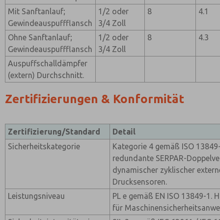
Mit Sanftanlauf;
1/2 oder
8
4.1
Gewindeauspuffflansch
3/4 Zoll
Ohne Sanftanlauf;
1/2 oder
8
4.3
Gewindeauspuffflansch
3/4 Zoll
Auspuffschalldämpfer
(extern) Durchschnitt.
Zertifizierungen & Konformität
Zertifizierung/Standard
Detail
Sicherheitskategorie
Kategorie 4 gemäß ISO 13849-
redundante SERPAR-Doppelven
dynamischer zyklischer exter
Drucksensoren.
Leistungsniveau
PL e gemäß EN ISO 13849-1. H
für Maschinensicherheitsanw