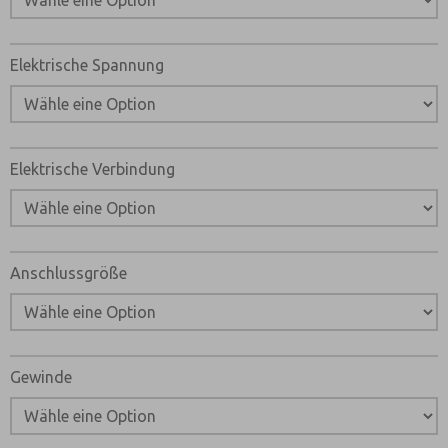
Email
Telefon
Bitte senden Sie mir entsprechend Ihrer Datenschutzerk
Elektrische Spannung
jederzeit widerruflich Informationen zu Ihrem Produktso
*Ja, ich habe die Datenschutzerklärung gelesen und bin 
dass die von mir angegebenen Daten elektronisch erhob
werden. Meine Daten werden dabei nur streng zweckgeb
und Beantwortung meiner Anfrage benutzt. Mit dem Ab
Elektrische Verbindung
Kontaktformulars stimme ich der Verarbeitung zu.
Anschlussgröße
Gewinde