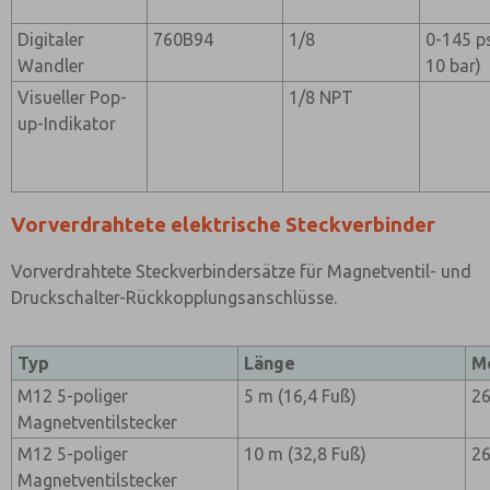
Digitaler
760B94
1/8
0-145 ps
Wandler
10 bar)
Visueller Pop-
1/8 NPT
up-Indikator
Vorverdrahtete elektrische Steckverbinder
Vorverdrahtete Steckverbindersätze für Magnetventil- und
Druckschalter-Rückkopplungsanschlüsse.
Typ
Länge
M
M12 5-poliger
5 m (16,4 Fuß)
2
Magnetventilstecker
M12 5-poliger
10 m (32,8 Fuß)
2
Magnetventilstecker