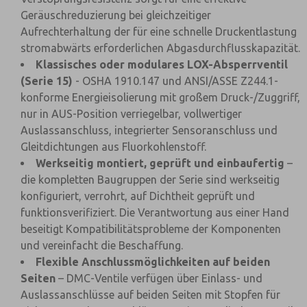
Geräuschreduzierung bei gleichzeitiger
Aufrechterhaltung der für eine schnelle Druckentlastung
stromabwärts erforderlichen Abgasdurchflusskapazität.
Klassisches oder modulares LOX-Absperrventil
(Serie 15)
- OSHA 1910.147 und ANSI/ASSE Z244.1-
konforme Energieisolierung mit großem Druck-/Zuggriff,
nur in AUS-Position verriegelbar, vollwertiger
Auslassanschluss, integrierter Sensoranschluss und
Gleitdichtungen aus Fluorkohlenstoff.
Werkseitig montiert, geprüft und einbaufertig
–
die kompletten Baugruppen der Serie sind werkseitig
konfiguriert, verrohrt, auf Dichtheit geprüft und
funktionsverifiziert. Die Verantwortung aus einer Hand
beseitigt Kompatibilitätsprobleme der Komponenten
und vereinfacht die Beschaffung.
Flexible Anschlussmöglichkeiten auf beiden
Seiten
– DMC-Ventile verfügen über Einlass- und
Auslassanschlüsse auf beiden Seiten mit Stopfen für