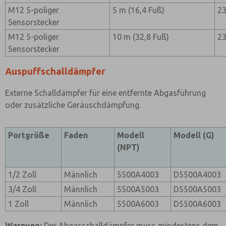
M12 5-poliger
5 m (16,4 Fuß)
2
Sensorstecker
M12 5-poliger
10 m (32,8 Fuß)
2
Sensorstecker
Auspuffschalldämpfer
Externe Schalldämpfer für eine entfernte Abgasführung
oder zusätzliche Geräuschdämpfung.
Portgröße
Faden
Modell
Modell (G)
(NPT)
1/2 Zoll
Männlich
5500A4003
D5500A4003
3/4 Zoll
Männlich
5500A5003
D5500A5003
1 Zoll
Männlich
5500A6003
D5500A6003
Warnung:
Der Abgasschalldämpfer muss mindestens dem