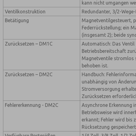
kann nicht umgangen we
Ventilkonstruktion
Redundanter, 3/2-Wege-
Betätigung
Magnetventilgesteuert, 
Federrückstellung; ein M
(insgesamt 2); beide syn
Zurücksetzen – DM1C
Automatisch: Das Ventil 
Betriebsbereitschaft zur
Magnetventile stromlos 
behoben ist.
Zurücksetzen – DM2C
Handbuch: Fehlerinforma
unabhängig von Änderun
Stromversorgung erhalte
Zurücksetzen erforderlic
Fehlererkennung - DM2C
Asynchrone Erkennung in
Betriebsweise wird inne
erkannt; Fehler wird bis
Rücksetzung gespeicher
Verfügbare Portgrößen
1/4 Zoll, 3/8 Zoll, 1/2 Zo