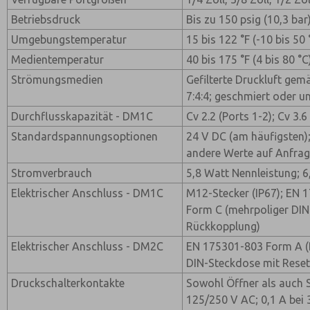
Betriebsdruck
Bis zu 150 psig (10,3 bar
Umgebungstemperatur
15 bis 122 °F (-10 bis 50 
Medientemperatur
40 bis 175 °F (4 bis 80 °C
Strömungsmedien
Gefilterte Druckluft gem
7:4:4; geschmiert oder 
Durchflusskapazität - DM1C
Cv 2.2 (Ports 1-2); Cv 3.6
Standardspannungsoptionen
24 V DC (am häufigsten)
andere Werte auf Anfrag
Stromverbrauch
5,8 Watt Nennleistung; 
Elektrischer Anschluss - DM1C
M12-Stecker (IP67); EN 
Form C (mehrpoliger DIN-
Rückkopplung)
Elektrischer Anschluss - DM2C
EN 175301-803 Form A (
DIN-Steckdose mit Reset
Druckschalterkontakte
Sowohl Öffner als auch S
125/250 V AC; 0,1 A bei 