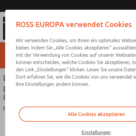
Doppelventile mit pneumatischer L-
ROSS EUROPA verwendet Cookies
G3/8 bis G3/4
Wir verwenden Cookies, um Ihnen ein optimales Websei
bieten. Indem Sie „Alle Cookies akzeptieren“ auswählen,
mit der Verwendung von Cookies auf unserer Webseite 
können entscheiden, welche Cookies Sie akzeptieren, i
den Link „Einstellungen“ klicken. Lesen Sie unsere Date
Doppelventile mit
Dort erfahren Sie, wie die Cookies von uns verwendet 
Ihre Einstellungen ändern können.
pneumatischer L-G-
Überwachung, G3/8 bis G3/4
Baureihe SERPAR® 35
Alle Cookies akzeptieren
Einstellungen