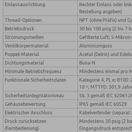
Einlassausrichtung
Rechter Einlass oder linke
Bestellung angeben)
Thread-Optionen
NPT (ohne Präfix) und G/
Betriebsdruck
30 bis 100 psig (2 bis 7 b
Strömungsmedien
Gefilterte Luft; 5-Mikron
Ventilkörpermaterial
Aluminiumguss
Poppet-Material
Acetal (Delrin) und Edels
Dichtungsmaterial
Buna-N
Minimale Betriebsfrequenz
Mindestens einmal pro 
Funktionale Sicherheitsdaten
Kategorie 4, PL e; B10D: 
10⁻⁹; MTTFD: 301,9 Jahr
Sicherheitsintegritätsniveau
SIL 3 gemäß IEC 62061:
Gehäusebewertung
IP65 gemäß IEC 60529
Elektrischer Anschluss
Kabelverbinder (separat 
Druck zurücksetzen
Mindestens 30 psig (2 b
(Fernbedienung)
Eingangsdruck entsprec