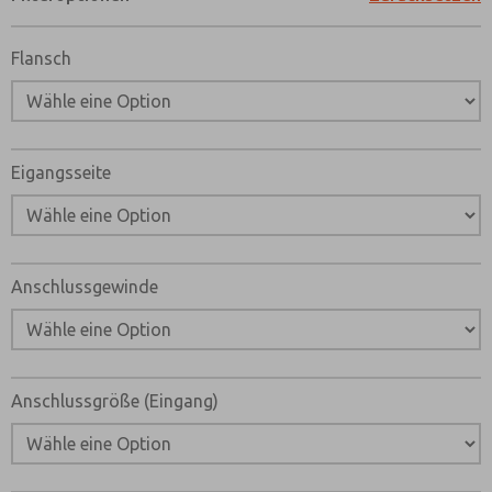
Bevorzugte Kontaktmethode?
Email
Telefon
Flansch
Bitte senden Sie mir entsprechend Ihrer Datenschutzerk
jederzeit widerruflich Informationen zu Ihrem Produktso
*Ja, ich habe die Datenschutzerklärung gelesen und bin 
dass die von mir angegebenen Daten elektronisch erhob
Eigangsseite
werden. Meine Daten werden dabei nur streng zweckgeb
und Beantwortung meiner Anfrage benutzt. Mit dem Ab
Kontaktformulars stimme ich der Verarbeitung zu.
Anschlussgewinde
Anschlussgröße (Eingang)