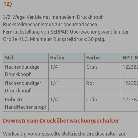
12)
3/2-Wege-Ventile mit manuellem Druckknopf-
Rückstellmechanismus zur pneumatischen
Fernrückstellung von SERPAR-Überwachungsventilen der
Größe 4 LG. Minimaler Rückstelldruck: 30 psig.
Stil
Hafen
Farbe
NPT-M
flächenbündiger
1/4"
Grün
1223B
Druckknopf
flächenbündiger
1/4"
Rot
1223B
Druckknopf
Robuster
1/4"
Grün
1223B
Handflächenknopf
Downstream-Drucküberwachungsschalter
Werkseitig voreingestellte elektrische Druckschalter zur