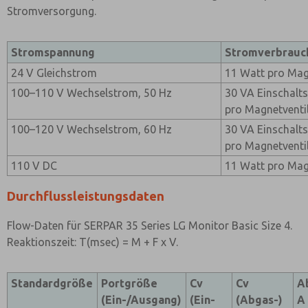
Stromversorgung.
Stromspannung
Stromverbrauc
24 V Gleichstrom
11 Watt pro Mag
100–110 V Wechselstrom, 50 Hz
30 VA Einschalt
pro Magnetventi
100–120 V Wechselstrom, 60 Hz
30 VA Einschalt
pro Magnetventi
110 V DC
11 Watt pro Mag
Durchflussleistungsdaten
Flow-Daten für SERPAR 35 Series LG Monitor Basic Size 4.
Reaktionszeit: T(msec) = M + F x V.
Standardgröße
Portgröße
Cv
Cv
A
(Ein-/Ausgang)
(Ein-
(Abgas-)
A 