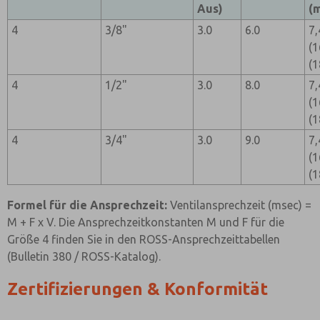
Aus)
(
4
3/8"
3.0
6.0
7,
(1
(1
4
1/2"
3.0
8.0
7,
(1
(1
4
3/4"
3.0
9.0
7,
(1
(1
Formel für die Ansprechzeit:
Ventilansprechzeit (msec) =
M + F x V. Die Ansprechzeitkonstanten M und F für die
Größe 4 finden Sie in den ROSS-Ansprechzeittabellen
(Bulletin 380 / ROSS-Katalog).
Zertifizierungen & Konformität