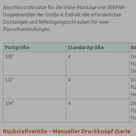
Anschlussrohrsätze für die Inline-Montage von SERPAR-
Doppelventilen der Größe 4. Enthält alle erforderlichen
Dichtungen und Befestigungsschrauben für zwei
Flanschverbindungen.
Portgröße
Standardgröße
B
3/8"
4
Di
Fl
fi
1/2"
4
Di
Fl
fi
3/4"
4
Di
Fl
fi
Rückstellventile – Manueller Druckknopf (Serie