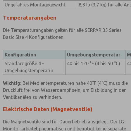
Ungefähres Montagegewicht
8,3 lb (3,7 kg) für alle 
Temperaturangaben
Die Temperaturangaben gelten für alle SERPAR 35 Series
Basic Size 4 Konfigurationen.
Konfiguration
Umgebungstemperatur
M
Standardgröße 4 -
40 bis 120 °F (4 bis 50 °C)
40
Umgebungstemperatur
Wichtig:
Bei Medientemperaturen nahe 40°F (4°C) muss die
Druckluft frei von Wasserdampf sein, um Eisbildung in den
Ventilkanälen zu verhindern.
Elektrische Daten (Magnetventile)
Die Magnetventile sind für Dauerbetrieb ausgelegt. Der LG-
Monitor arbeitet pneumatisch und benötigt keine separate