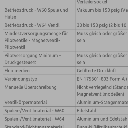
Verteilersockel
Betriebsdruck - W60 Spule und
Vakuum bis 150 psig (Va
Hülse
Betriebsdruck - W64 Ventil
30 bis 150 psig (2 bis 10 
Mindestversorgungsmenge für
Muss gleich oder größer
Pilotventile - Magnetventil-
sein
Pilotventil
Pilotversorgung Minimum -
Muss gleich oder größer
Druckgesteuert
sein
Fluidmedien
Gefilterte Druckluft
Verbindungstyp
EN 175301-803 Form A (
Manuelle Überschreibung
Nicht verriegelnd (Stand
Magnetventilmodellen)
Ventilkörpermaterial
Aluminium-Stangenmater
Spulen-/Ventilmaterial - W60
Edelstahl
Spulen-/Ventilmaterial - W64
Aluminium und Edelstah
Standard-Dichtungsmaterial
Buna-N (Nitrilkautschuk)