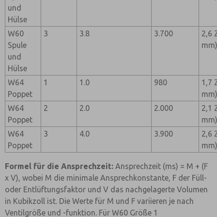
und
Hülse
W60
3
3.8
3.700
2,6 
Spule
mm
und
Hülse
W64
1
1.0
980
1,7 
Poppet
mm
W64
2
2.0
2.000
2,1 
Poppet
mm
W64
3
4.0
3.900
2,6 
Poppet
mm
Formel für die Ansprechzeit:
Ansprechzeit (ms) = M + (F
x V), wobei M die minimale Ansprechkonstante, F der Füll-
oder Entlüftungsfaktor und V das nachgelagerte Volumen
in Kubikzoll ist. Die Werte für M und F variieren je nach
Ventilgröße und -funktion. Für W60 Größe 1