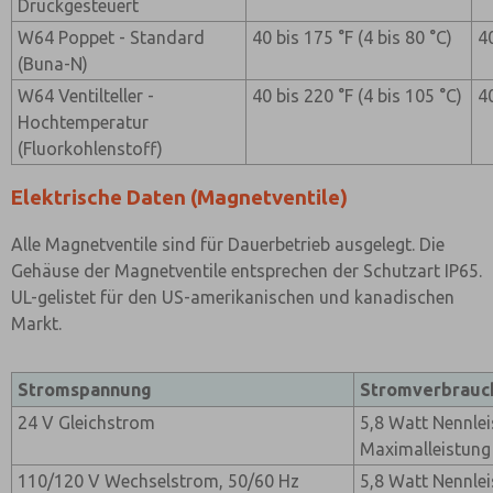
Druckgesteuert
W64 Poppet - Standard
40 bis 175 °F (4 bis 80 °C)
40
(Buna-N)
W64 Ventilteller -
40 bis 220 °F (4 bis 105 °C)
40
Hochtemperatur
(Fluorkohlenstoff)
Elektrische Daten (Magnetventile)
Alle Magnetventile sind für Dauerbetrieb ausgelegt. Die
Gehäuse der Magnetventile entsprechen der Schutzart IP65.
UL-gelistet für den US-amerikanischen und kanadischen
Markt.
Stromspannung
Stromverbrauc
24 V Gleichstrom
5,8 Watt Nennlei
Maximalleistung
110/120 V Wechselstrom, 50/60 Hz
5,8 Watt Nennlei