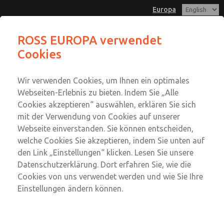
Europa
Konfigurator - Coaxiale
ROSS EUROPA verwendet
Einzelventile
Cookies
Menü
Konto
Wir verwenden Cookies, um Ihnen ein optimales
Einloggen
Webseiten-Erlebnis zu bieten. Indem Sie „Alle
Cookies akzeptieren“ auswählen, erklären Sie sich
Anmeldung
mit der Verwendung von Cookies auf unserer
Konfigurator - Coaxiale
Webseite einverstanden. Sie können entscheiden,
welche Cookies Sie akzeptieren, indem Sie unten auf
Einzelventile
den Link „Einstellungen“ klicken. Lesen Sie unsere
Ein intuitives Tool zum schnellen Entwerfen, Anpassen und
Datenschutzerklärung. Dort erfahren Sie, wie die
Auswählen des richtigen Coaxial Ventils für Ihre
Cookies von uns verwendet werden und wie Sie Ihre
Anwendung mit Optionen, die auf Druck-, Größen-,
Einstellungen ändern können.
Material- und Anschlussanforderungen zugeschnitten sind.