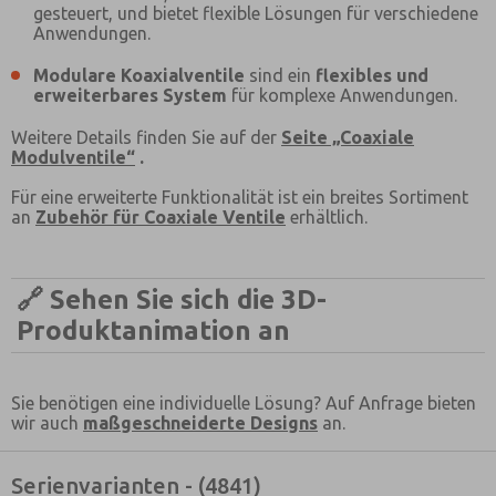
Bevorzugte Kontaktmethode?
gesteuert, und bietet flexible Lösungen für verschiedene
Anwendungen.
Email
Telefon
Modulare Koaxialventile
sind ein
flexibles und
Bitte senden Sie mir entsprechend Ihrer
erweiterbares System
für komplexe Anwendungen.
Datenschutzerklärung regelmäßig und jederzeit
widerruflich Informationen zu Ihrem
Weitere Details finden Sie auf der
Seite „Coaxiale
Produktsortiment per E-Mail zu.
Modulventile“
.
*Ja, ich habe die Datenschutzerklärung gelesen und
Für eine erweiterte Funktionalität ist ein breites Sortiment
bin damit einverstanden, dass die von mir
an
Zubehör für Coaxiale Ventile
erhältlich.
angegebenen Daten elektronisch erhoben und
gespeichert werden. Meine Daten werden dabei nur
streng zweckgebunden zur Bearbeitung und
Beantwortung meiner Anfrage benutzt. Mit dem
🔗
Sehen Sie sich die 3D-
Absenden des Kontaktformulars stimme ich der
Verarbeitung zu.
Produktanimation an
Sie benötigen eine individuelle Lösung? Auf Anfrage bieten
wir auch
maßgeschneiderte Designs
an.
Serienvarianten - (4841)