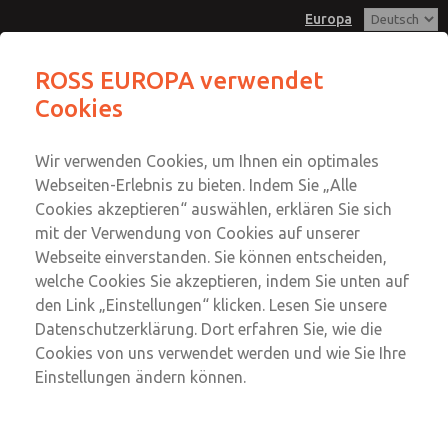
Europa
Filter – Baureihen S-, M-, K- und H
ROSS EUROPA verwendet
Cookies
Menü
Konto
Wir verwenden Cookies, um Ihnen ein optimales
Einloggen
Webseiten-Erlebnis zu bieten. Indem Sie „Alle
Cookies akzeptieren“ auswählen, erklären Sie sich
Anmeldung
mit der Verwendung von Cookies auf unserer
Filter – Baureihen S-, M-, K- und
Webseite einverstanden. Sie können entscheiden,
welche Cookies Sie akzeptieren, indem Sie unten auf
H
den Link „Einstellungen“ klicken. Lesen Sie unsere
Anschlussgrößen G 1/8 bis G 2; Durchfluss bis 30.000 l/min
Datenschutzerklärung. Dort erfahren Sie, wie die
Cookies von uns verwendet werden und wie Sie Ihre
Einstellungen ändern können.