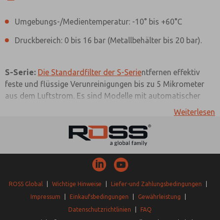
Umgebungs-/Medientemperatur: -10° bis +60°C
Druckbereich: 0 bis 16 bar (Metallbehälter bis 20 bar).
S-Serie:
Die Standardfilter der S-Serie
ntfernen effektiv
feste und flüssige Verunreinigungen bis zu 5 Mikrometer
aus dem Luftstrom. Es sind Modelle mit automatischer
und manueller Entleerungsoption erhältlich.
Mikrofilter
Weiterlesen
dieser Baureihe eignen sich ideal für Anwendungen mit
geringem Durchfluss, wie zum Beispiel im Bereich der
Messgeräte, mit einem Durchfluss von bis zu 230 l/min.
Das Filterelement entfernt effizient 99,98% aller Öl-
Aerosole und fester Partikel bis zu 0,01 Mikron aus dem
Luftstrom.
ROSS Global
|
Wichtige Hinweise
|
Liefer-und Zahlungsbedingungen
|
Impressum
|
Einkaufsbedingungen
|
Gewährleistung
|
M-Serie:
Standardfilter der M-Serie
entfernen feste und
Datenschutzrichtlinien
|
FAQ
Bevorzugte Kontaktmethode?
flüssige Partikel mit einer Größe von bis zu 5 Mikrometern