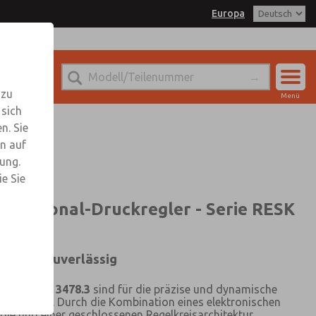
Europa
ROSS EUROPA für weitere
rmationen
 zu
Menü
 sich
Konto
n. Sie
Einloggen
n auf
rung.
Anmeldung
e Sie
oportional-Druckregler - Serie RESK
amisch, zuverlässig
erie RESK 3478.3
sind für die präzise und dynamische
konzipiert. Durch die Kombination eines elektronischen
tile und einer geschlossenen Regelkreisarchitektur