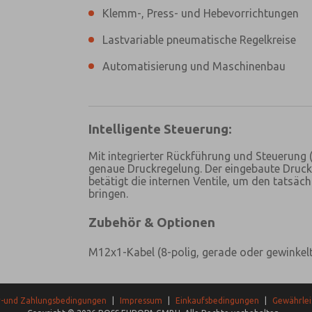
Klemm-, Press- und Hebevorrichtungen
Lastvariable pneumatische Regelkreise
Automatisierung und Maschinenbau
Intelligente Steuerung:
Mit integrierter Rückführung und Steuerung 
genaue Druckregelung. Der eingebaute Druc
betätigt die internen Ventile, um den tatsä
bringen.
Zubehör & Optionen
M12x1-Kabel (8-polig, gerade oder gewinkelt) 
r-und Zahlungsbedingungen
|
Impressum
|
Einkaufsbedingungen
|
Gewährlei