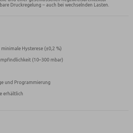
lbare Druckregelung – auch bei wechselnden Lasten.
minimale Hysterese (±0,2 %)
 Empfindlichkeit (10–300 mbar)
rer Datenschutzerklärung regelmäßig und
zu Ihrem Produktsortiment per E-Mail zu.
eige und Programmierung
g gelesen und bin damit einverstanden, dass die
sch erhoben und gespeichert werden. Meine
e erhältlich
kgebunden zur Bearbeitung und Beantwortung
enden des Kontaktformulars stimme ich der