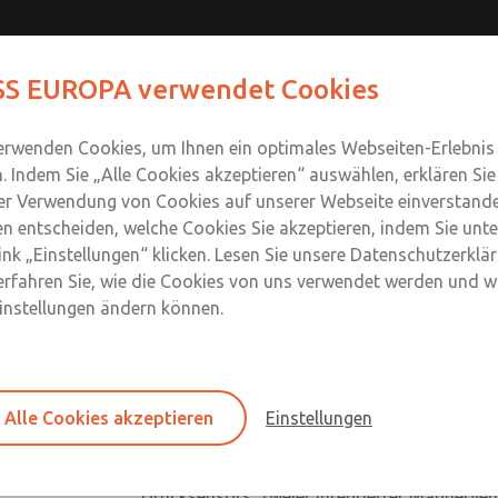
te
Kontaktieren Sie 
S EUROPA verwendet Cookies
er
Info
Produkte
Industrien
Safety
Support
Um
Kontakt
erwenden Cookies, um Ihnen ein optimales Webseiten-Erlebnis
n. Indem Sie „Alle Cookies akzeptieren“ auswählen, erklären Sie
er Verwendung von Cookies auf unserer Webseite einverstande
n entscheiden, welche Cookies Sie akzeptieren, indem Sie unte
onaldruckregler
ink „Einstellungen“ klicken. Lesen Sie unsere Datenschutzerklä
erfahren Sie, wie die Cookies von uns verwendet werden und wi
kanwendungen
Einstellungen ändern können.
Elektronisch gesteuerte Pr
3478.3
Präzise Druckregelung – digital, dyn
Alle Cookies akzeptieren
Einstellungen
Die
ROSS Proportional-Druckregler der S
Druckregelung in automatisierten Prozessen 
Drucksensors, zweier integrierter Magnetven