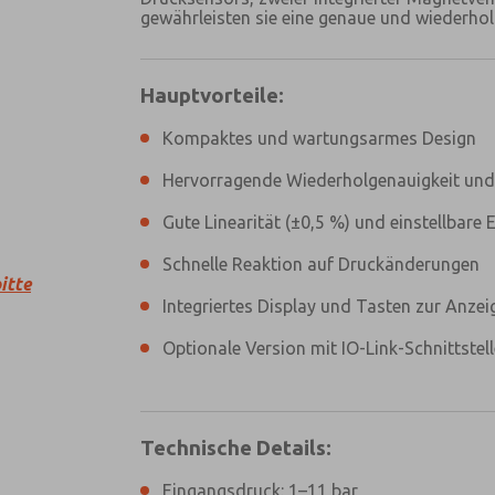
gewährleisten sie eine genaue und wiederho
Hauptvorteile:
Kompaktes und wartungsarmes Design
Hervorragende Wiederholgenauigkeit und 
Bevorzugte Kontaktmethode?
Gute Linearität (±0,5 %) und einstellbare
Email
Telefon
Schnelle Reaktion auf Druckänderungen
Bitte senden Sie mir entsprechend Ih
itte
jederzeit widerruflich Informationen 
Integriertes Display und Tasten zur Anz
*Ja, ich habe die Datenschutzerklärun
von mir angegebenen Daten elektroni
Optionale Version mit IO-Link-Schnittstell
Daten werden dabei nur streng zwec
meiner Anfrage benutzt. Mit dem Abs
Verarbeitung zu.
×
Technische Details:
Eingangsdruck: 1–11 bar