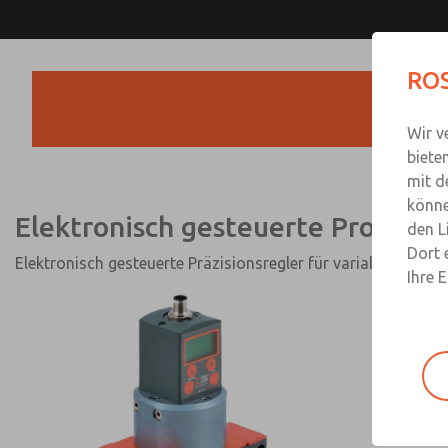
Elektronisch gesteuer
ROS
Proportionaldruckregl
Wir v
biete
mit d
könne
Elektronisch gesteuerte Proporti
den L
Dort 
Elektronisch gesteuerte Präzisionsregler für variable Druc
Ihre 