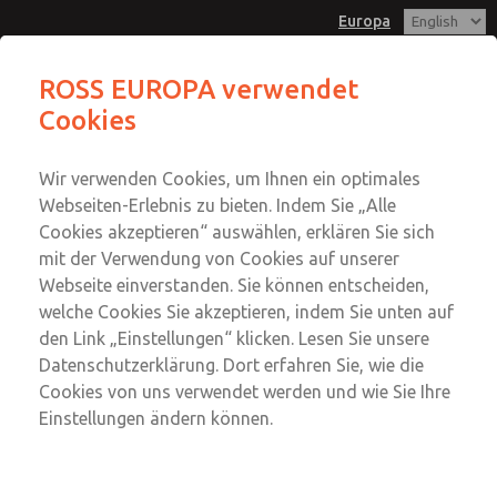
Europa
COMPACT - DN04 (2/2-Wege
ROSS EUROPA verwendet
fremdgesteuert)
Cookies
Menü
Konto
Wir verwenden Cookies, um Ihnen ein optimales
Einloggen
Webseiten-Erlebnis zu bieten. Indem Sie „Alle
Cookies akzeptieren“ auswählen, erklären Sie sich
Anmeldung
mit der Verwendung von Cookies auf unserer
COMPACT - DN04 (2/2-Wege
Webseite einverstanden. Sie können entscheiden,
welche Cookies Sie akzeptieren, indem Sie unten auf
fremdgesteuert)
den Link „Einstellungen“ klicken. Lesen Sie unsere
Baureihe COMPACT, alternativ mit aufgeflanschtem
Datenschutzerklärung. Dort erfahren Sie, wie die
Pilotventil, coaxial ausgerichtetes Steuerrohr und
Cookies von uns verwendet werden und wie Sie Ihre
drehbarer Ventilsitz
Einstellungen ändern können.