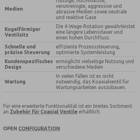
flüssige, hochviskose,
Bevorzugte Kontaktmethode?
verunreinigte, aggressive und
Medien
abrasive Medien sowie neutrale
Email
Telefon
und reaktive Gase
Bitte senden Sie mir entsprechend Ihrer
Die 4-Wege-Rotation gewährleistet
Kugelförmiger
Datenschutzerklärung regelmäßig und jederzeit
eine längere Lebensdauer und
Ventilsitz
widerruflich Informationen zu Ihrem
einen hohen Durchfluss.
Produktsortiment per E-Mail zu.
Schnelle und
effiziente Prozesssteuerung,
*Ja, ich habe die Datenschutzerklärung gelesen und
präzise Steuerung
optimierte Systemleistung
bin damit einverstanden, dass die von mir
Kundenspezifisches
ermöglicht vielseitige Nutzung und
angegebenen Daten elektronisch erhoben und
Design
verschiedene Medien
gespeichert werden. Meine Daten werden dabei nur
streng zweckgebunden zur Bearbeitung und
In vielen Fällen ist es nicht
Beantwortung meiner Anfrage benutzt. Mit dem
Wartung
notwendig, das Koaxialventil für
Absenden des Kontaktformulars stimme ich der
Wartungsarbeiten auszubauen.
Verarbeitung zu.
Für eine erweiterte Funktionalität ist ein breites Sortiment
an
Zubehör für Coaxial Ventile
erhältlich.
OPEN
CONFIGURATION