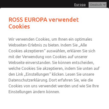
Europa
Feder- und Haltesatz
Feder- und Haltesatz
ROSS EUROPA verwendet
Cookies
Menü
Konto
Kundendienst
Wir verwenden Cookies, um Ihnen ein optimales
Einloggen
+49 (0) 6103 7597 100
Webseiten-Erlebnis zu bieten. Indem Sie „Alle
Cookies akzeptieren“ auswählen, erklären Sie sich
Anmeldung
Diese Seite per E-Mail
mit der Verwendung von Cookies auf unserer
versenden
Feder- und Haltesatz
Webseite einverstanden. Sie können entscheiden,
welche Cookies Sie akzeptieren, indem Sie unten auf
116J37
den Link „Einstellungen“ klicken. Lesen Sie unsere
Datenschutzerklärung. Dort erfahren Sie, wie die
Cookies von uns verwendet werden und wie Sie Ihre
Einstellungen ändern können.